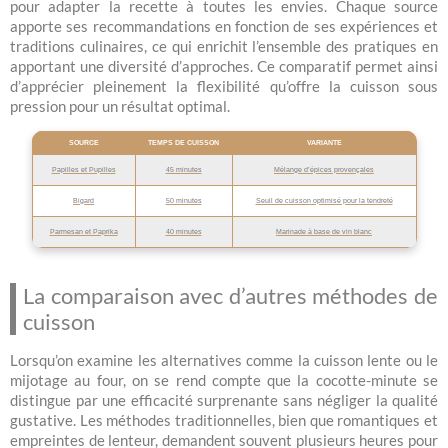
pour adapter la recette à toutes les envies. Chaque source
apporte ses recommandations en fonction de ses expériences et
traditions culinaires, ce qui enrichit l’ensemble des pratiques en
apportant une diversité d’approches. Ce comparatif permet ainsi
d’apprécier pleinement la flexibilité qu’offre la cuisson sous
pression pour un résultat optimal.
SOURCE
TEMPS DE CUISSON
VARIANTE
Papilles et Pupilles
45 minutes
Mélange d’épices provençales
Bigard
50 minutes
Seuil de cuisson optimisé pour la tendreté
Parmesan et Paprika
40 minutes
Marinade à base de vin blanc
La comparaison avec d’autres méthodes de
cuisson
Lorsqu’on examine les alternatives comme la cuisson lente ou le
mijotage au four, on se rend compte que la cocotte-minute se
distingue par une efficacité surprenante sans négliger la qualité
gustative. Les méthodes traditionnelles, bien que romantiques et
empreintes de lenteur, demandent souvent plusieurs heures pour