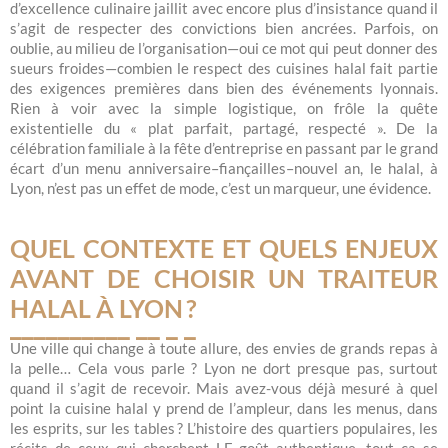
d’excellence culinaire jaillit avec encore plus d’insistance quand il
s’agit de respecter des convictions bien ancrées. Parfois, on
oublie, au milieu de l’organisation—oui ce mot qui peut donner des
sueurs froides—combien le respect des cuisines halal fait partie
des exigences premières dans bien des événements lyonnais.
Rien à voir avec la simple logistique, on frôle la quête
existentielle du « plat parfait, partagé, respecté ». De la
célébration familiale à la fête d’entreprise en passant par le grand
écart d’un menu anniversaire–fiançailles–nouvel an, le halal, à
Lyon, n’est pas un effet de mode, c’est un marqueur, une évidence.
QUEL CONTEXTE ET QUELS ENJEUX
AVANT DE CHOISIR UN TRAITEUR
HALAL À LYON ?
Une ville qui change à toute allure, des envies de grands repas à
la pelle… Cela vous parle ? Lyon ne dort presque pas, surtout
quand il s’agit de recevoir. Mais avez-vous déjà mesuré à quel
point la cuisine halal y prend de l’ampleur, dans les menus, dans
les esprits, sur les tables ? L’histoire des quartiers populaires, les
récits de ceux qui cherchent LE goût authentique, tout ça se