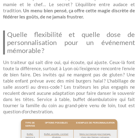
mamie et le chef… Le secret ? L’équilibre entre audace et
tradition.
Un menu bien pensé, ça offre cette magie discrète de
fédérer les goûts, de ne jamais frustrer.
Quelle flexibilité et quelle dose de
personnalisation pour un événement
mémorable ?
Un traiteur qui sait dire oui, qui écoute, qui ajuste. Ceux-là font
toute la différence, surtout à Lyon où l’exigence rencontre l’envie
de bien faire. Des invités qui ne mangent pas de gluten ? Une
table enfant prévue avec des mini burgers halal ? L’habillage de
salle assorti au dress-code ? Les traiteurs les plus engagés ne
reculent devant aucune adaptation pour faire danser le souvenir
dans les têtes. Service à table, buffet déambulatoire qui fait
tourner la famille du coin au grand-père venu de loin, tout est
question d’orchestration.
TYPE DE
OPTIONS POSSIBLES
EXEMPLES DE PERSONNALISATION
SERVICE
Buffet,
Buffet, assiette, cocktail
Menu sur mesure pour mariage,
service à
dînatoire
choix des thèmes culinaires