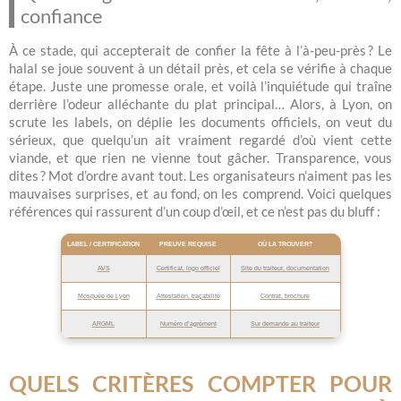
confiance
À ce stade, qui accepterait de confier la fête à l’à-peu-près ? Le
halal se joue souvent à un détail près, et cela se vérifie à chaque
étape. Juste une promesse orale, et voilà l’inquiétude qui traîne
derrière l’odeur alléchante du plat principal… Alors, à Lyon, on
scrute les labels, on déplie les documents officiels, on veut du
sérieux, que quelqu’un ait vraiment regardé d’où vient cette
viande, et que rien ne vienne tout gâcher. Transparence, vous
dites ? Mot d’ordre avant tout. Les organisateurs n’aiment pas les
mauvaises surprises, et au fond, on les comprend. Voici quelques
références qui rassurent d’un coup d’œil, et ce n’est pas du bluff :
LABEL / CERTIFICATION
PREUVE REQUISE
OÙ LA TROUVER?
AVS
Certificat, logo officiel
Site du traiteur, documentation
Mosquée de Lyon
Attestation, traçabilité
Contrat, brochure
ARGML
Numéro d’agrément
Sur demande au traiteur
QUELS CRITÈRES COMPTER POUR