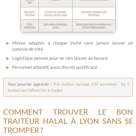
table
Décoration,
Location de vaisselle,
Décoration orientale, salle
logistique
serveurs, art de la table
thématique
Choix
Sans gluten, végétarien,
Menu mixte halal et végétarien pour
diététiques
vegan
réunion professionnelle
Menus adaptés à chaque invité sans jamais laisser un
convive de côté
Logistique pensée pour ne rien laisser au hasard
Personnel attentif, aussi discret qu’efficace
Vous pourriez apprécier :
Prix traiteur mariage 200 personnes : les 5
facteurs qui influent sur le budget
COMMENT TROUVER LE BON
TRAITEUR HALAL À LYON SANS SE
TROMPER ?