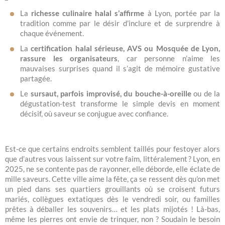
La
richesse culinaire halal s’affirme
à Lyon, portée par la
tradition comme par le désir d’inclure et de surprendre à
chaque événement.
La
certification halal sérieuse, AVS ou Mosquée de Lyon,
rassure les organisateurs
, car personne n’aime les
mauvaises surprises quand il s’agit de mémoire gustative
partagée.
Le
sursaut, parfois improvisé, du bouche-à-oreille
ou de la
dégustation-test transforme le simple devis en moment
décisif, où saveur se conjugue avec confiance.
Est-ce que certains endroits semblent taillés pour festoyer alors
que d’autres vous laissent sur votre faim, littéralement ? Lyon, en
2025, ne se contente pas de rayonner, elle déborde, elle éclate de
mille saveurs. Cette ville aime la fête, ça se ressent dès qu’on met
un pied dans ses quartiers grouillants où se croisent futurs
mariés, collègues extatiques dès le vendredi soir, ou familles
prêtes à déballer les souvenirs… et les plats mijotés ! Là-bas,
même les pierres ont envie de trinquer, non ? Soudain le besoin