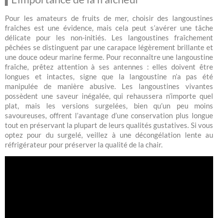
Pour les amateurs de fruits de mer, choisir des langoustines
fraîches est une évidence, mais cela peut s’avérer une tâche
délicate pour les non-initiés. Les langoustines fraîchement
pêchées se distinguent par une carapace légèrement brillante et
une douce odeur marine ferme. Pour reconnaître une langoustine
fraîche, prêtez attention à ses antennes : elles doivent être
longues et intactes, signe que la langoustine n’a pas été
manipulée de manière abusive. Les langoustines vivantes
possèdent une saveur inégalée, qui rehaussera n’importe quel
plat, mais les versions surgelées, bien qu’un peu moins
savoureuses, offrent l’avantage d’une conservation plus longue
tout en préservant la plupart de leurs qualités gustatives. Si vous
optez pour du surgelé, veillez à une décongélation lente au
réfrigérateur pour préserver la qualité de la chair.