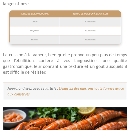
langoustines :
TAILLE DE LA LANGOUSTINE
TEMPS DE CUISSON À LA VAPEUR
Petite
2-3 minutes
Moyenne
3-4 minutes
Grande
4-5 minutes
La cuisson à la vapeur, bien qu’elle prenne un peu plus de temps
que l’ébullition, confère à vos langoustines une qualité
gastronomique, leur donnant une texture et un goût auxquels il
est difficile de résister.
Approfondissez avec cet article :
Dégustez des marrons toute l’année grâce
aux conserves