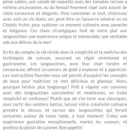
peine salées, une salade de roquette avec des tomates cerises a
minima assaisonnée, ou du fenouil finement râpé sont autant de
choix savoureux et élégants. Pour couronner le tout, choisissez
avec soin un vin blanc sec, peut-être un Sancerre minéral ou un
Chablis fruité, pour sublimer ce moment culinaire avec panache
et élégance. Ces choix stratégiques font de votre plat aux
langoustines une expérience unique et mémorable, une véritable
ode aux délices de la mer!
En fin de compte, la clé réside dans la simplicité et la maîtrise des
techniques de cuisson, assurant un régal cérémonial et
gastronome. Les langoustines, avec leur chair tendre et
savoureuse, offrent un univers de goût à explorer et à apprécier.
Les instructions fournies vous ont permis d’acquérir les concepts
de base pour maîtriser ce met délicieux et glamour. Alors,
pourquoi hésiter plus longtemps? Prêt à régaler vos convives
avec des langoustines succulentes et moelleuses, en toute
simplicité et confiance? Plutôt que de s’en tenir aux classiques,
osez sortir des sentiers battus, laissez votre créativité culinaire
prendre le dessus, et servez des langoustines qui feront
sensation autour de toute table, à tout moment! Créez une
expérience gustative exceptionnelle, mariez les saveurs, et
profitez du plaisir de cuisiner. Bon appétit!