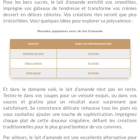
Pour les becs sucrés, le lait d’amande enrichit vos smoothies,
imprègne vos gâteaux de tendresse et transforme vos crèmes
dessert en délices célestes. Vos créations n’en seront que plus
irrésistibles. Voici quelques idées pour explorer sa polyvalence :
Recettes populaires avec du lait d’amande
RECETTE
TEMPS DE PRÉPARATION ESTIMÉ
Smoothies aux fruits
10 minutes
Gâteau moelleux
45 minutes
Crème dessert
20 minutes
Et dans le domaine salé, le lait d’amande n’est pas en reste.
Testez-le dans vos soupes pour un velouté exquis, ou dans vos
sauces et gratins pour un résultat aussi surprenant que
satisfaisant. Sa consistance délicate rehausse tous les plats où
vous souhaitez ajouter une touche de sophistication. Imprégnez
chaque plat de cette douceur singulière, défiant les créations
traditionnelles pour le plus grand bonheur de vos convives.
Par ailleurs, le lait d’amande est une excellente alternative pour