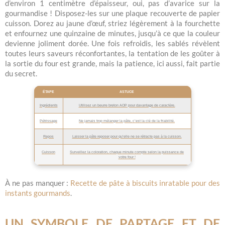
d’environ 1 centimètre d’épaisseur, oui, pas d’avarice sur la
gourmandise ! Disposez-les sur une plaque recouverte de papier
cuisson. Dorez au jaune d’œuf, striez légèrement à la fourchette
et enfournez une quinzaine de minutes, jusqu’à ce que la couleur
devienne joliment dorée. Une fois refroidis, les sablés révèlent
toutes leurs saveurs réconfortantes, la tentation de les goûter à
la sortie du four est grande, mais la patience, ici aussi, fait partie
du secret.
ÉTAPE
ASTUCE
Ingrédients
Utilisez un beurre breton AOP pour davantage de caractère.
Pétrissage
Ne jamais trop mélanger la pâte, c’est la clé de la friabilité.
Repos
Laisser la pâte reposer pour qu’elle ne se rétracte pas à la cuisson.
Cuisson
Surveillez la coloration, chaque minute compte selon la puissance de
votre four !
À ne pas manquer :
Recette de pâte à biscuits inratable pour des
instants gourmands
.
UN SYMBOLE DE PARTAGE ET DE