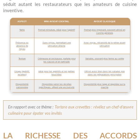
séduit autant les restaurateurs que les amateurs de cuisine
inventive.
ASPECT
MINI AVOCAT COCKTAIL
AVOCAT CLASSIQUE
Taille
Format miniature, idéal pour l’apéritif
Format plus imposant, souvent utilisé en
cuisine générale
Présence ou
Sans noyau, permettant une
Avec noyau, nécessité de le retirer avant
absence de
utilisation directe
utilisation
noyau
Texture
Crémeuse et onctueuse, parfaite pour
Variable, souvent plus ferme au centre
les sauces et en tartinade
Usage (apéritif,
Idéal pour les apéritifs et les petites
Utilisé aussi bien dans les salades que
recettes)
bouchées
dans les préparations principales
Disponibilité
Disponible selon les récoltes
Disponibilité plus large et régulière sur le
saisonnière
spécifiques, offrant une exclusivité
marché
En rapport avec ce thème :
Tartare aux crevettes : révélez un chef-d’œuvre
culinaire pour épater vos invités
LA RICHESSE DES ACCORDS