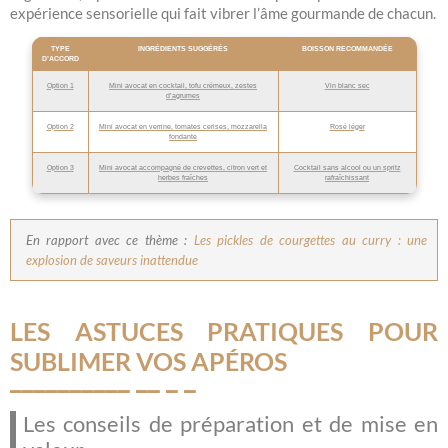
expérience sensorielle qui fait vibrer l’âme gourmande de chacun.
TYPE
INGRÉDIENTS SUGGÉRÉS
BOISSON RECOMMANDÉE
D’ACCORD
Option 1
Mini avocat en cocktail, tofu crémeux, zestes
Vin blanc sec
d’agrumes
Option 2
Mini avocat en verrine, tomates cerises, mozzarella
Rosé léger
fondante
Option 3
Mini avocat accompagné de crevettes, citron vert et
Cocktail sans alcool ou un spritz
herbes fraîches
rafraîchissant
En rapport avec ce thème :
Les pickles de courgettes au curry : une
explosion de saveurs inattendue
LES ASTUCES PRATIQUES POUR
SUBLIMER VOS APÉROS
Les conseils de préparation et de mise en