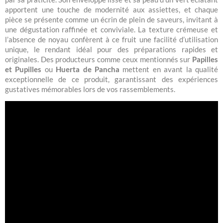
apportent une touche de modernité aux assiettes, et chaque
pièce se présente comme un écrin de plein de saveurs, invitant à
une dégustation raffinée et conviviale. La texture crémeuse et
l’absence de noyau confèrent à ce fruit une facilité d’utilisation
unique, le rendant idéal pour des préparations rapides et
originales. Des producteurs comme ceux mentionnés sur
Papilles
et Pupilles
ou
Huerta de Pancha
mettent en avant la qualité
exceptionnelle de ce produit, garantissant des expériences
gustatives mémorables lors de vos rassemblements.