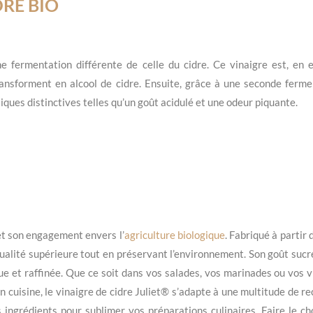
DRE BIO
fermentation différente de celle du cidre. Ce vinaigre est, en e
ansforment en alcool de cidre. Ensuite, grâce à une seconde fermen
iques distinctives telles qu’un goût acidulé et une odeur piquante.
 et son engagement envers l’
agriculture biologique
. Fabriqué à partir
 qualité supérieure tout en préservant l’environnement. Son goût suc
ue et raffinée. Que ce soit dans vos salades, vos marinades ou vos v
en cuisine, le vinaigre de cidre Juliet® s’adapte à une multitude de 
ingrédients pour sublimer vos préparations culinaires. Faire le cho