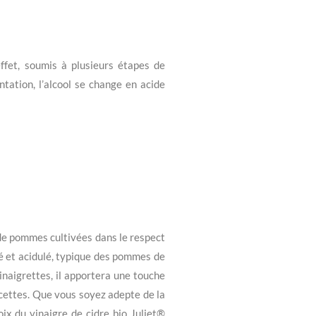
ffet, soumis à plusieurs étapes de
tation, l’alcool se change en acide
 de pommes cultivées dans le respect
ré et acidulé, typique des pommes de
inaigrettes, il apportera une touche
recettes. Que vous soyez adepte de la
ix du vinaigre de cidre bio Juliet®