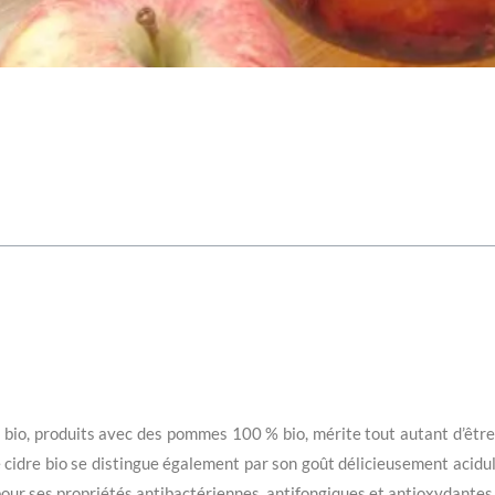
bio, produits avec des pommes 100 % bio, mérite tout autant d’être 
cidre bio se distingue également par son goût délicieusement acidulé 
nu pour ses propriétés antibactériennes, antifongiques et antioxydantes