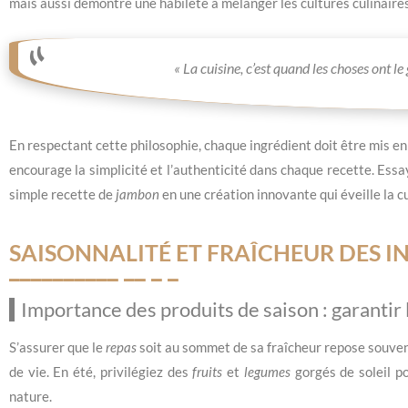
mais aussi démontre une habileté à mélanger les cultures culinaire
« La cuisine, c’est quand les choses ont l
En respectant cette philosophie, chaque ingrédient doit être mis en 
encourage la simplicité et l’authenticité dans chaque recette. Es
simple recette de
jambon
en une création innovante qui éveille la cu
SAISONNALITÉ ET FRAÎCHEUR DES I
Importance des produits de saison : garantir 
S’assurer que le
repas
soit au sommet de sa fraîcheur repose souvent
de vie. En été, privilégiez des
fruits
et
legumes
gorgés de soleil po
nature.