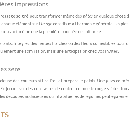
mières impressions
 dressage soigné peut transformer même des
pâtes
en quelque chose d
ue chaque élément sur l’
image
contribue à l’harmonie générale. Un pla
yeux avant même que la première bouchée ne soit prise.
s plats. Intégrez des herbes fraîches ou des fleurs comestibles pour u
eulement une admiration, mais une anticipation chez vos invités.
les sens
cieuse des couleurs attire l’œil et prépare le palais. Une
pizza
colorée
. En jouant sur des contrastes de couleur comme le rouge vif des toma
des découpes audacieuses ou inhabituelles de légumes peut également 
TS