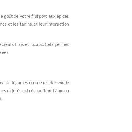
 le goût de votre
filet porc
aux épices
s et les tanins, et leur interaction
édients frais et locaux. Cela permet
sées.
pot
de légumes ou une
recette salade
mes mijotés qui réchauffent l’âme ou
t.